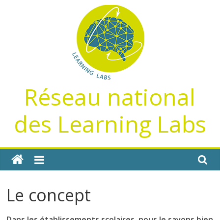
Passer
au
contenu
Réseau national
des Learning Labs
Le concept
Dans les établissements scolaires, nous le savons bien