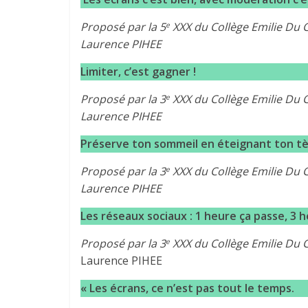
Proposé par la 5
XXX du Collège Emilie Du 
e
Laurence PIHEE
Limiter, c’est gagner !
Proposé par la 3
XXX du Collège Emilie Du 
e
Laurence PIHEE
Préserve ton sommeil en éteignant ton tèl
Proposé par la 3
XXX du Collège Emilie Du 
e
Laurence PIHEE
Les réseaux sociaux : 1 heure ça passe, 3 h
Proposé par la 3
XXX du Collège Emilie Du C
e
Laurence PIHEE
« Les écrans, ce n’est pas tout le temps.